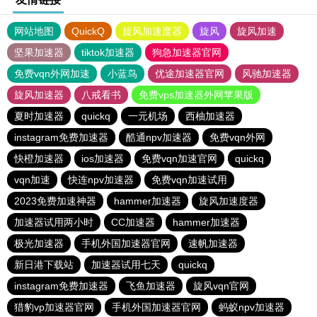
网站地图
QuickQ
旋风加速度器
旋风
旋风加速
坚果加速器
tiktok加速器
狗急加速器官网
免费vqn外网加速
小蓝鸟
优途加速器官网
风驰加速器
旋风加速器
八戒看书
免费vps加速器外网苹果版
夏时加速器
quickq
一元机场
西柚加速器
instagram免费加速器
酷通npv加速器
免费vqn外网
快橙加速器
ios加速器
免费vqn加速官网
quickq
vqn加速
快连npv加速器
免费vqn加速试用
2023免费加速神器
hammer加速器
旋风加速度器
加速器试用两小时
CC加速器
hammer加速器
极光加速器
手机外国加速器官网
速帆加速器
新日港下载站
加速器试用七天
quickq
instagram免费加速器
飞鱼加速器
旋风vqn官网
猎豹vp加速器官网
手机外国加速器官网
蚂蚁npv加速器