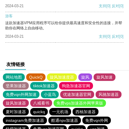
2024-03-21
支持
[0]
反对
[0]
游客
这款加速器VPM应用程序可以给你提供最高速度和安全性的连接，并帮
助你在网络上自由移动。
2024-03-21
支持
[0]
反对
[0]
友情链接
网站地图
QuickQ
旋风加速度器
旋风
旋风加速
坚果加速器
tiktok加速器
狗急加速器官网
免费vqn外网加速
小蓝鸟
优途加速器官网
风驰加速器
旋风加速器
八戒看书
免费vps加速器外网苹果版
夏时加速器
quickq
一元机场
西柚加速器
instagram免费加速器
酷通npv加速器
免费vqn外网